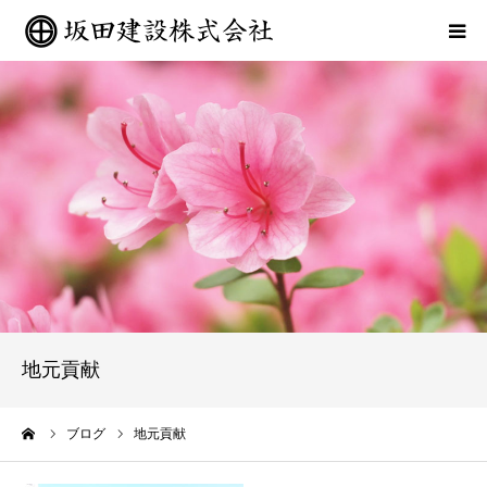
HOME
会社概要
現在の工事状況
施工実績一覧
ブログ
地元貢献
お問い合わせ
ーム
ブログ
地元貢献